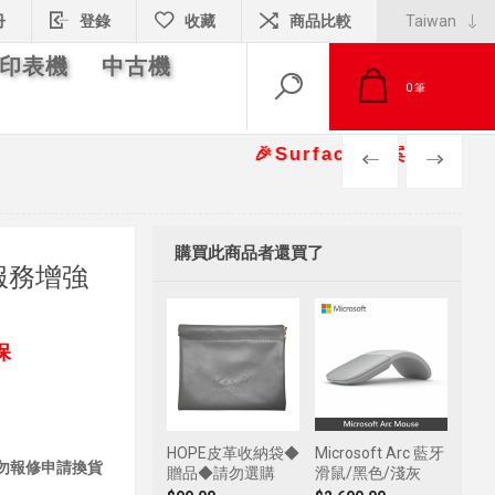
冊
登錄
收藏
商品比較
印表機
中古機
0
筆
🎉Surface 專案報價另有優惠折
PREV
NEXT
購買此商品者還買了
體服務增強
保
HOPE皮革收納袋◆
Microsoft Arc 藍牙
勿報修申請換貨
贈品◆請勿選購
滑鼠/黑色/淺灰