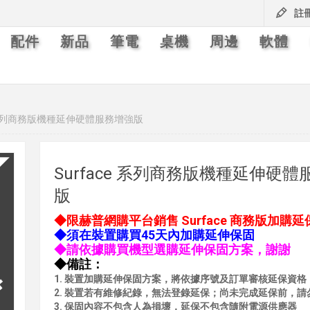
註
配件
新品
筆電
桌機
周邊
軟體
e 系列商務版機種延伸硬體服務增強版
Surface 系列商務版機種延伸硬
版
◆限赫普網購平台銷售 Surface 商務版加購延
◆須在裝置購買45天內加購延伸保固
◆請依據購買機型選購延伸保固方案，謝謝
◆備註：
1. 裝置加購延伸保固方案，將依據序號及訂單審核延保資格
2. 裝置若有維修紀錄，無法登錄延保；尚未完成延保前，請
3. 保固內容不包含人為損壞，延保不包含隨附電源供應器