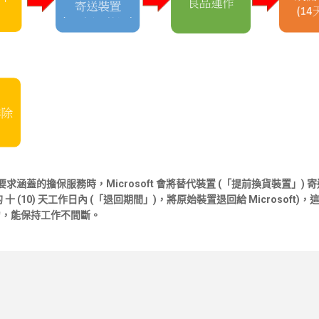
要求涵蓋的擔保服務時，
Microsoft
會將
替代裝置
(
「提前換貨裝置」
)
寄
 十
(10)
天工作日內
(
「退回期間」
)
，將原始裝置退回給
Microsoft
)
，
力，能保持工作不間斷。