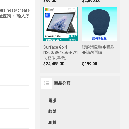
$99.00
$2,690.00
business/create
址查詢：(輸入序
Surface Go 4
護腕滑鼠墊◆贈品
N200/8G/256G/W11P
◆請勿選購
商務版(單機)
$24,488.00
$199.00
商品分類
電腦
軟體
租賃