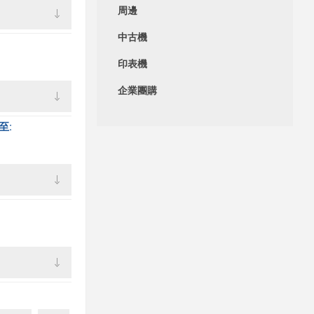
周邊
中古機
印表機
企業團購
至: