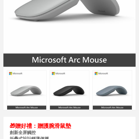
🎁贈好禮：贈護腕滑鼠墊
創新全屏觸控
折疊式設計輕薄便攜