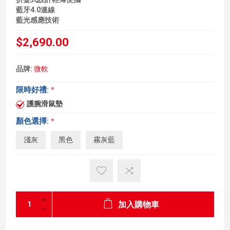
藍牙4.0連線
藍光感應技術
$2,690.00
品牌:
微軟
限時好禮:
*
護腕滑鼠墊
顏色選擇:
*
淺灰
黑色
霧灰藍
加入購物車