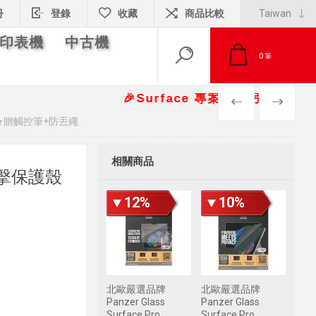
冊
登錄
收藏
商品比較
印表機
中古機
0
筆
🎉Surface 專案報價另有優惠折扣🎁 📞請
PREV
NEXT
肩背帶★贈觸控筆+防丟繩
相關商品
 耐衝擊保護殼
▼12%
▼10%
北歐嚴選品牌
北歐嚴選品牌
Panzer Glass
Panzer Glass
Surface Pro
Surface Pro