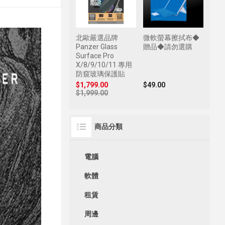
北歐嚴選品牌
微軟螢幕擦拭布◆
Panzer Glass
贈品◆請勿選購
Surface Pro
X/8/9/10/11 專用
防窺玻璃保護貼
$1,799.00
$49.00
$1,999.00
商品分類
電腦
軟體
租賃
周邊