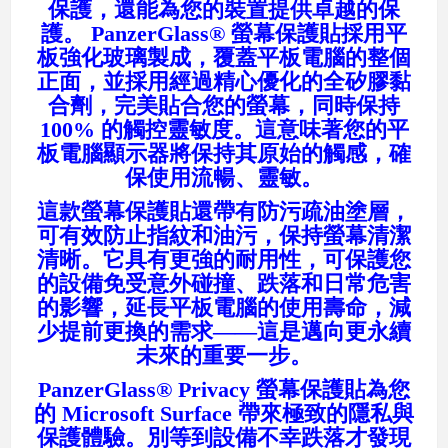
保護，還能為您的裝置提供卓越的保
護。 PanzerGlass® 螢幕保護貼採用平
板強化玻璃製成，覆蓋平板電腦的整個
正面，並採用經過精心優化的全矽膠黏
合劑，完美貼合您的螢幕，同時保持
100% 的觸控靈敏度。這意味著您的平
板電腦顯示器將保持其原始的觸感，確
保使用流暢、靈敏。
這款螢幕保護貼還帶有防污疏油塗層，
可有效防止指紋和油污，保持螢幕清潔
清晰。它具有更強的耐用性，可保護您
的設備免受意外碰撞、跌落和日常危害
的影響，延長平板電腦的使用壽命，減
少提前更換的需求——這是邁向更永續
未來的重要一步。
PanzerGlass® Privacy 螢幕保護貼為您
的 Microsoft Surface 帶來極致的隱私與
保護體驗。別等到設備不幸跌落才發現