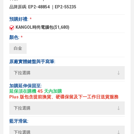
品牌原碼:
EP2-48854 ｜EP2-55235
預購好禮:
*
KANGOL時尚電腦包($1,680)
顏色:
*
白金
原廠實體鍵盤與手寫筆:
加購延伸保固至:
延保須在購機
45
天內加購
Plus 版包含提前換貨、硬碟保留及下一工作日送貨服務
藍牙滑鼠: