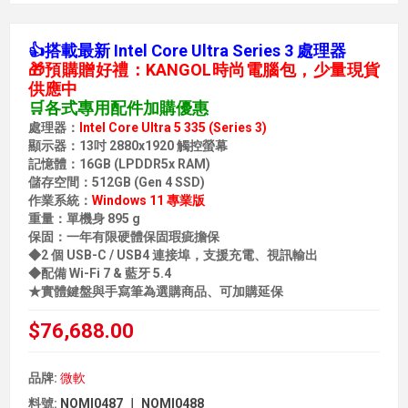
👍搭載最新 Intel Core Ultra Series 3 處理器
🎁預購贈好禮：KANGOL時尚電腦包，少量現貨
供應中
🛒各式專用配件加購優惠
處理器：
Intel Core Ultra 5 335 (Series 3)
顯示器：13吋 2880x1920 觸控螢幕
記憶體：16GB (LPDDR5x RAM)
儲存空間：512GB (Gen 4 SSD)
作業系統：
Windows 11 專業版
重量：單機身 895 g
保固：一年有限硬體保固瑕疵擔保
◆2 個 USB-C / USB4 連接埠，支援充電、視訊輸出
◆配備 Wi-Fi 7 & 藍牙 5.4
★實體鍵盤與手寫筆為選購商品、可加購延保
$76,688.00
品牌:
微軟
料號:
NOMI0487 ｜ NOMI0488