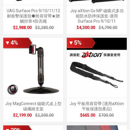
UAG Surface Pro 9/10/11/12
Joy aXtion Go MP 磁吸式多功
耐衝擊保護殼◆附肩背帶★贈
能防水防摔保護套-適用
觸控筆+防丟繩
Surface Pro 9/10/11
$2,988.00
$3,280.00
$4,300.00
$4,790.00
▼4%
▼5%
Joy MagConnect 磁吸式桌上型
Joy 平板用肩背帶 (適用aXtion
碳纖維支架
平板保護殼產品)
$2,199.00
$2,300.00
$665.00
$700.00