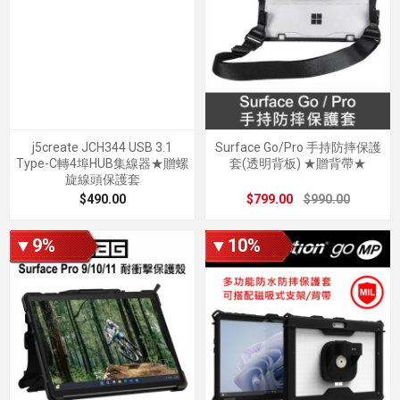
j5create JCH344 USB 3.1
Surface Go/Pro 手持防摔保護
Type-C轉4埠HUB集線器★贈螺
套(透明背板) ★贈背帶★
旋線頭保護套
$490.00
$799.00
$990.00
▼9%
▼10%