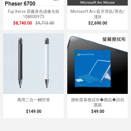
Fuji Xerox 原廠黃色成像光鼓
Microsoft Arc 藍牙滑鼠/黑色/
108R00973
淺灰
$8,740.00
$9,713.00
$2,690.00
萬用二合一觸控筆
微軟螢幕擦拭布◆贈品◆請勿
選購
$149.00
$49.00