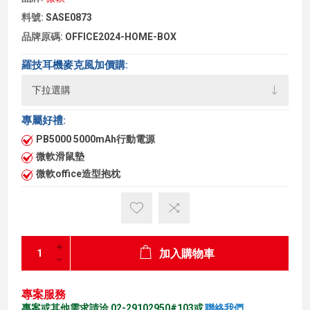
料號:
SASE0873
品牌原碼:
OFFICE2024-HOME-BOX
羅技耳機麥克風加價購:
專屬好禮:
PB5000 5000mAh行動電源
微軟滑鼠墊
微軟office造型抱枕
加入購物車
專案服務
專案或其他需求請洽 02-29102950#103或
聯絡我們