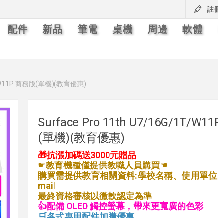
註
配件
新品
筆電
桌機
周邊
軟體
/1T/W11P 商務版(單機)(教育優惠)
Surface Pro 11th U7/16G/1T/W
(單機)(教育優惠)
🎁抗漲加碼送3000元贈品
☛教育機種僅提供教職人員購買☚
購買需提供教育相關資料:學校名稱、使用單位
mail
最終資格審核以微軟認定為準
👍配備 OLED 觸控螢幕，帶來更寬廣的色彩
🛒各式專用配件加購優惠