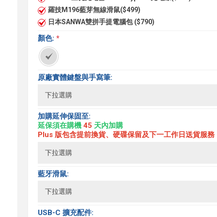
羅技M196藍芽無線滑鼠($499)
日本SANWA雙拼手提電腦包 ($790)
顏色:
*
原廠實體鍵盤與手寫筆:
加購延伸保固至:
延保須在購機
45
天內加購
Plus 版包含提前換貨、硬碟保留及下一工作日送貨服務
藍牙滑鼠:
USB-C 擴充配件: