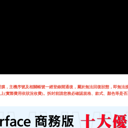
封膜，主機序號及相關帳號一經登錄開通後，屬於無法回復狀態，即無法
上(實際費用依狀況收費)。拆封前請您務必確認規格、款式、顏色等是否