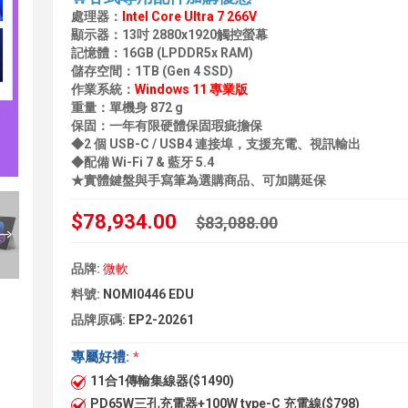
處理器：
Intel Core Ultra 7 266V
顯示器：13吋 2880x1920觸控螢幕
記憶體：16GB (LPDDR5x RAM)
儲存空間：1TB (Gen 4 SSD)
作業系統：
Windows 11 專業版
重量：單機身 872 g
保固：一年有限硬體保固瑕疵擔保
◆2 個 USB-C / USB4 連接埠，支援充電、視訊輸出
◆配備 Wi-Fi 7 & 藍牙 5.4
★實體鍵盤與手寫筆為選購商品、可加購延保
$78,934.00
$83,088.00
品牌:
微軟
料號:
NOMI0446 EDU
品牌原碼:
EP2-20261
專屬好禮:
*
11合1傳輸集線器($1490)
PD65W三孔充電器+100W type-C 充電線($798)