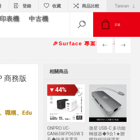
冊
登錄
收藏
商品比較
印表機
中古機
0
筆
🎉Surface 專案報價另有優惠折扣🎁 📞
PREV
NEXT
相關商品
11P 商務版
▼44%
、職稱、Edu
ONPRO UC-
微星 USB-C 多功能
GAN65W PD65W 3
轉接器◆9合1★贈
孔◆快速充電器
螺旋線頭保護套