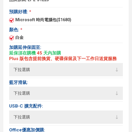
預購好禮:
*
Microsoft 時尚電腦包($1680)
顏色:
*
白金
加購延伸保固至:
延保須在購機
45
天內加購
Plus 版包含提前換貨、硬碟保留及下一工作日送貨服務
藍牙滑鼠:
USB-C 擴充配件:
Office優惠加價購: