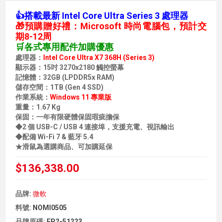
👍搭載最新 Intel Core Ultra Series 3 處理器
🎁預購贈好禮：Microsoft 時尚電腦包，預計交
期8-12周
🛒各式專用配件加購優惠
處理器：
Intel Core Ultra X7 368H (Series 3)
顯示器：15吋 3270x2180 觸控螢幕
記憶體：32GB (LPDDR5x RAM)
儲存空間：1TB (Gen 4 SSD)
作業系統：
Windows 11 專業版
重量：1.67 Kg
保固：一年有限硬體保固瑕疵擔保
◆2 個 USB-C / USB 4 連接埠，支援充電、視訊輸出
◆配備 Wi-Fi 7 & 藍牙 5.4
★滑鼠為選購商品、可加購延保
$136,338.00
品牌:
微軟
料號:
NOMI0505
品牌原碼:
EP2-51223