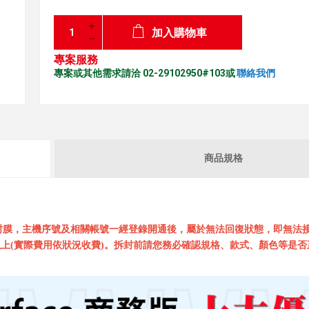
加入購物車
專案服務
專案或其他需求請洽 02-29102950#103或
聯絡我們
商品規格
封膜，主機序號及相關帳號一經登錄開通後，屬於無法回復狀態，即無法
上(實際費用依狀況收費)。拆封前請您務必確認規格、款式、顏色等是否