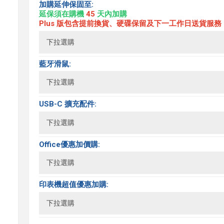
加購延伸保固至:
延保須在購機
45
天內加購
Plus 版包含提前換貨、硬碟保留及下一工作日送貨服務
藍牙滑鼠:
USB-C 擴充配件:
Office優惠加價購:
印表機超值優惠加購: