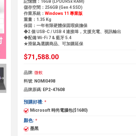
記憶體：16GB (LPDDR5x RAM)
儲存空間：256GB (Gen 4 SSD)
作業系統：
Windows 11 專業版
重量：1.35 Kg
保固：一年有限硬體保固瑕疵擔保
◆2 個 USB-C / USB 4 連接埠，支援充電、視訊輸出
◆配備 Wi-Fi 7 & 藍牙 5.4
★滑鼠為選購商品、可加購延保
$71,588.00
品牌:
微軟
料號:
NOMI0498
品牌原碼:
EP2-47608
預購好禮:
*
Microsoft 時尚電腦包($1680)
顏色:
*
墨黑