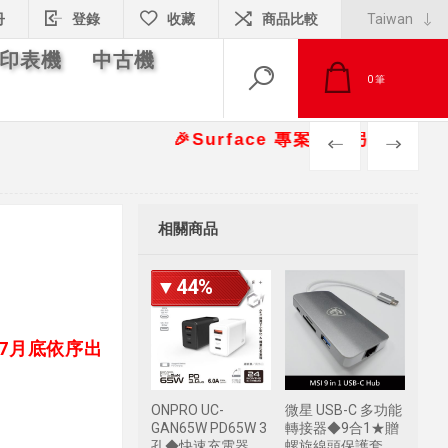
冊
登錄
收藏
商品比較
印表機
中古機
0
筆
🎉Surface 專案報價另有優惠折扣🎁 📞
PREV
NEXT
相關商品
▼44%
計7月底依序出
ONPRO UC-
微星 USB-C 多功能
GAN65W PD65W 3
轉接器◆9合1★贈
孔◆快速充電器
螺旋線頭保護套