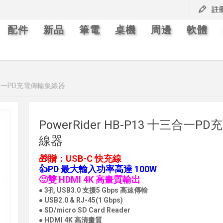
註
配件
新品
筆電
桌機
周邊
軟體
 十三合一PD充電傳輸集線器
PowerRider HB-P13 十三合一P
線器
🎁贈：USB-C 快充線
👍PD 最大輸入功率高達 100W
🙂雙 HDMI 4K 高畫質輸出
● 3孔 USB3.0 支援5 Gbps 高速傳輸
● USB2.0 & RJ-45(1 Gbps)
● SD/micro SD Card Reader
● HDMI 4K 高清畫質