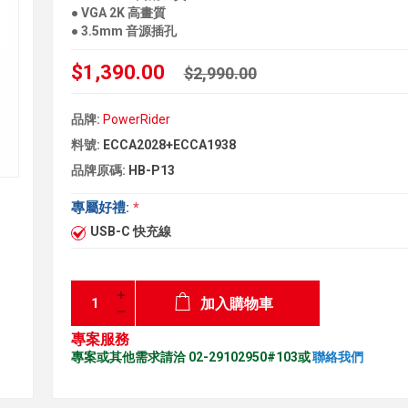
● VGA 2K 高畫質
● 3.5mm 音源插孔
$1,390.00
$2,990.00
品牌:
PowerRider
料號:
ECCA2028+ECCA1938
品牌原碼:
HB-P13
專屬好禮:
*
USB-C 快充線
加入購物車
專案服務
專案或其他需求請洽 02-29102950#103或
聯絡我們