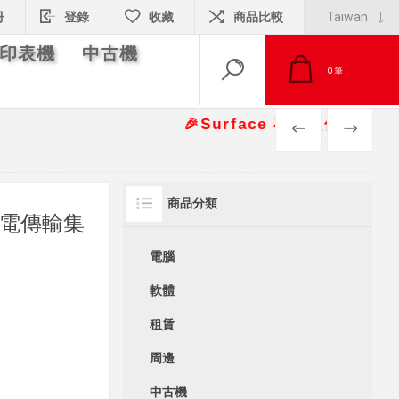
冊
登錄
收藏
商品比較
印表機
中古機
0
筆
🎉Surface 專案報價另有優惠折扣🎁 
PREV
NEXT
商品分類
D充電傳輸集
電腦
軟體
租賃
周邊
中古機