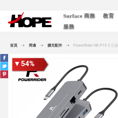
Surface 商務
教育
服務
首頁
周邊
擴充配件
PowerRider HB-P13
▼54%