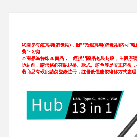
網購享有鑑賞期(猶豫期)，但非指鑑賞期(猶豫期)內可"隨
費1~3成)
本商品為特殊3C商品，一經拆開產品包裝封膜，主機序
拆封前，請您務必確認規格、款式、顏色等是否正確後，
若商品有瑕疵請勿登錄註冊，註冊後僅能依維修方式處理