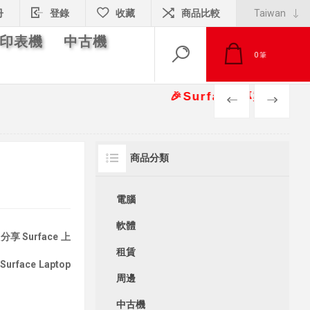
冊
登錄
收藏
商品比較
印表機
中古機
0
筆
🎉Surface 專案報價另有優
PREV
NEXT
商品分類
電腦
軟體
 Surface 上
租賃
urface Laptop
周邊
中古機