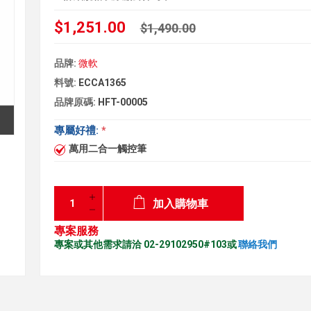
$1,251.00
$1,490.00
品牌:
微軟
料號:
ECCA1365
品牌原碼:
HFT-00005
專屬好禮:
*
萬用二合一觸控筆
加入購物車
專案服務
專案或其他需求請洽 02-29102950#103或
聯絡我們