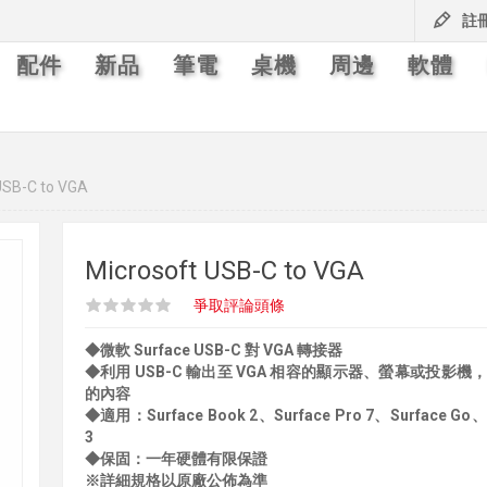
註
配件
新品
筆電
桌機
周邊
軟體
USB-C to VGA
Microsoft USB-C to VGA
爭取評論頭條
◆微軟 Surface USB-C 對 VGA 轉接器
◆利用 USB-C 輸出至 VGA 相容的顯示器、螢幕或投影機，分享
的內容
◆適用：Surface Book 2、Surface Pro 7、Surface Go、S
3
◆保固：一年硬體有限保證
※詳細規格以原廠公佈為準