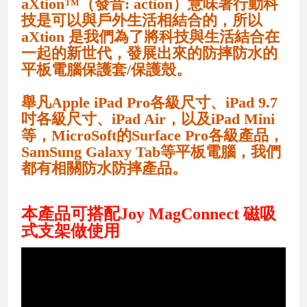
aXtion™（發音: action）意味著行動科
技是可以與戶外生活相結合的，所以
aXtion 是我們為了將科技與生活結合在
一起的
新世代，發展出來的防摔防水的
平板電腦保護套/保護殼。
舉凡Apple iPad Pro各級尺寸、iPad 9.7
吋各級尺寸、iPad Air，以及iPad Mini
等，MicroSoft的Surface Pro各級產品，
SamSung Galaxy Tab等平板電腦，我們
都有相關防水防摔產品。
本產品可搭配Joy MagConnect 磁吸
式支架做使用