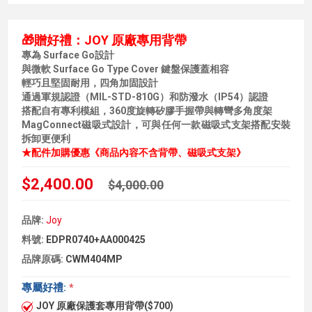
🎁贈好禮：JOY 原廠專用背帶
專為 Surface Go設計
與微軟 Surface Go Type Cover 鍵盤保護蓋相容
輕巧且堅固耐用，四角加固設計
通過軍規認證（MIL-STD-810G）和防潑水（IP54）認證
搭配自有專利模組，360度旋轉矽膠手握帶與轉彎多角度架
MagConnect磁吸式設計，可與任何一款磁吸式支架搭配安裝
拆卸更便利
★配件加購優惠《商品內容不含背帶、磁吸式支架》
$2,400.00
$4,000.00
品牌:
Joy
料號:
EDPR0740+AA000425
品牌原碼:
CWM404MP
專屬好禮:
*
JOY 原廠保護套專用背帶($700)