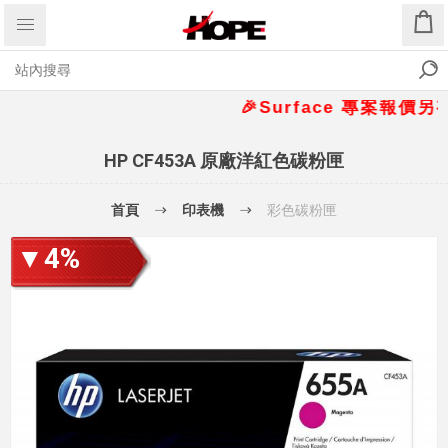
🎉Surface 專案報價另有優
HP CF453A 原廠洋紅色碳粉匣
首頁
印表機
彩色碳粉匣
▼4%