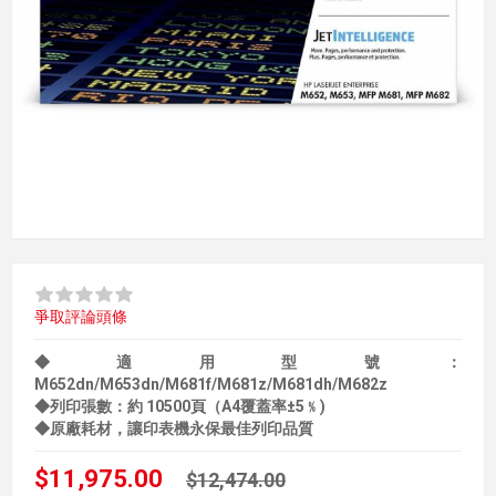
爭取評論頭條
◆適用型號：
M652dn/M653dn/M681f/M681z/M681dh/M682z
◆列印張數：約 10500頁（A4覆蓋率±5﹪)
◆原廠耗材，讓印表機永保最佳列印品質
$11,975.00
$12,474.00