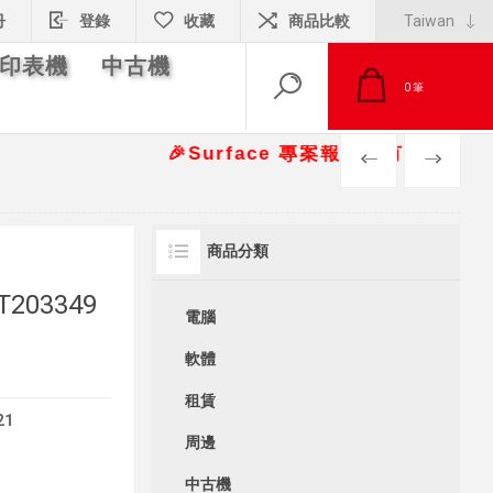
冊
登錄
收藏
商品比較
印表機
中古機
0
筆
🎉Surface 專案報價另有優惠折扣🎁 📞請
PREV
NEXT
商品分類
T203349
電腦
軟體
租賃
21
周邊
中古機