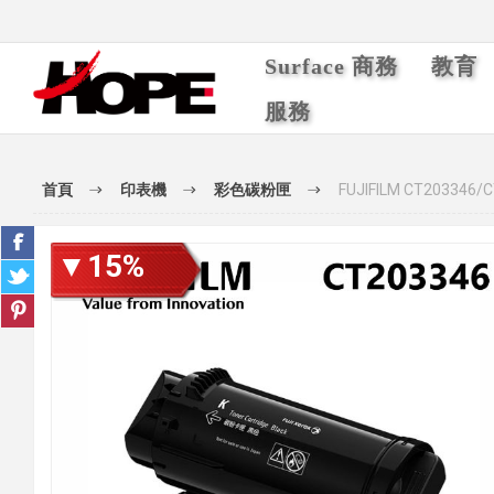
Surface 商務
教育
服務
首頁
印表機
彩色碳粉匣
FUJIFILM CT20334
▼15%