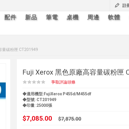
註
配件
新品
筆電
桌機
周邊
軟體
高容量碳粉匣 CT201949
Fuji Xerox 黑色原廠高容量碳粉匣 C
爭取評論頭條
◆適用機型:FujiXerox P455d/M455df
◆型號: CT201949
◆印量 :25000張
$7,085.00
$7,875.00