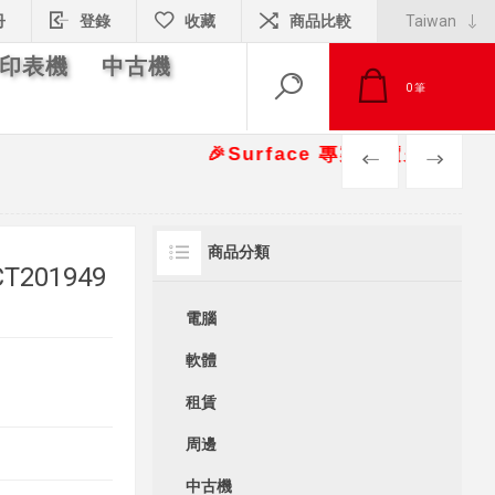
冊
登錄
收藏
商品比較
印表機
中古機
0
筆
🎉Surface 專案報價另有優惠折扣🎁 
PREV
NEXT
商品分類
T201949
電腦
軟體
租賃
周邊
中古機