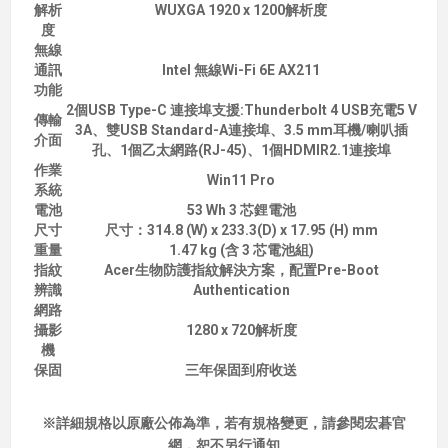
解析
WUXGA 1920 x 1200解析度
度
無線
通訊
Intel 無線Wi-Fi 6E AX211
功能
2個USB Type-C 連接埠支援:Thunderbolt 4 USB充電5 V
傳輸
3A、雙USB Standard-A連接埠、3.5 mm耳機/喇叭插
介面
孔、1個乙太網路(RJ-45)、1個HDMIR2.1連接埠
作業
Win11 Pro
系統
電池
53 Wh 3 芯鋰電池
尺寸
尺寸：314.8 (W) x 233.3(D) x 17.95 (H) mm
重量
1.47 kg (含 3 芯電池組)
指紋
Acer生物防護指紋解決方案，配置Pre-Boot
辨識
Authentication
網路
攝影
1280 x 720解析度
機
保固
三年保固到府收送
※詳細規格以原廠公佈為準，若有規格變更，請參閱宏碁官
網，恕不另行通知