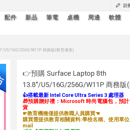
註
配件
新品
筆電
桌機
周邊
軟體
13.8"/U5/16G/256G/W11P 商務版(教育優惠)
👉預購 Surface Laptop 8th
13.8"/U5/16G/256G/W11P 商務
👍搭載最新 Intel Core Ultra Series 3 處理器
🎁預購贈好禮：Microsoft 時尚電腦包，預
貨
☛教育機種僅提供教職人員購買☚
購買需提供教育相關資料:學校名稱、使用單位
mail