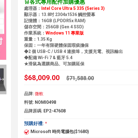
🛒各式專用配件加購優惠
處理器：
Intel Core Ultra 5 335 (Series 3)
顯示器：13.8吋 2304x1536 觸控螢幕
記憶體：16GB (LPDDR5x RAM)
儲存空間：256GB (Gen 4 SSD)
作業系統：
Windows 11 專業版
重量：1.35 Kg
保固：一年有限硬體保固瑕疵擔保
◆2 個 USB-C / USB 4 連接埠，支援充電、視訊輸出
◆配備 Wi-Fi 7 & 藍牙 5.4
★滑鼠為選購商品、可加購延保
$68,009.00
$71,588.00
品牌:
微軟
料號:
NOMI0498
品牌原碼:
EP2-47608
預購好禮:
*
Microsoft 時尚電腦包($1680)