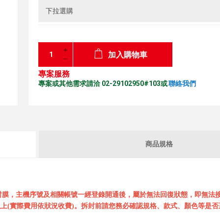
加入購物車
專案服務
專案或其他需求請洽 02-29102950#103或
聯絡我們
商品規格
封膜，主機序號及相關帳號一經登錄開通後，屬於無法回復狀態，即無法
上(實際費用依狀況收費)。拆封前請您務必確認規格、款式、顏色等是否