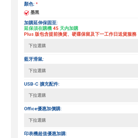
顏色:
*
墨黑
加購延伸保固至:
延保須在購機
45
天內加購
Plus 版包含提前換貨、硬碟保留及下一工作日送貨服務
藍牙滑鼠:
USB-C 擴充配件:
Office優惠加價購:
印表機超值優惠加購: