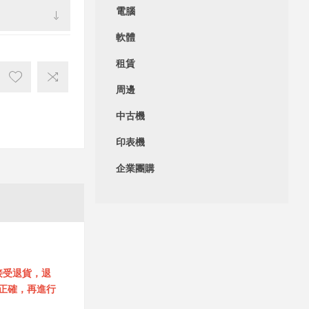
電腦
軟體
租賃
周邊
中古機
印表機
企業團購
接受退貨，退
正確，再進行