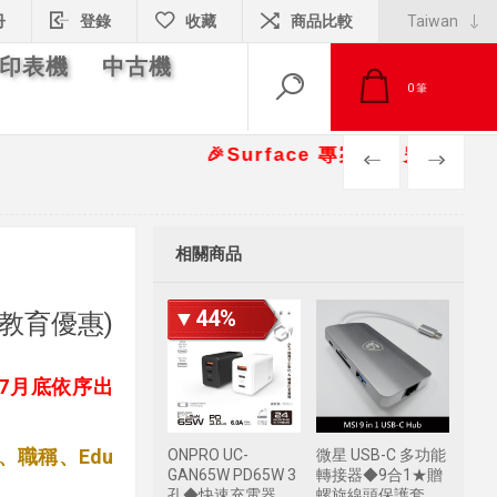
冊
登錄
收藏
商品比較
印表機
中古機
0
筆
🎉Surface 專案報價另有優惠折扣🎁 
PREV
NEXT
相關商品
▼44%
版(教育優惠)
計7月底依序出
、職稱、Edu
ONPRO UC-
微星 USB-C 多功能
GAN65W PD65W 3
轉接器◆9合1★贈
孔◆快速充電器
螺旋線頭保護套